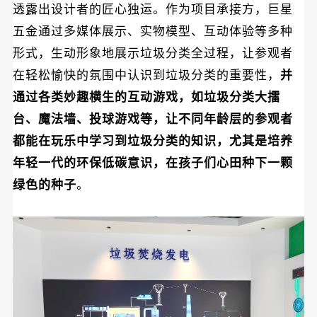
透露出设计者的匠心独运。
作为项目承接方，巨星
五金通
过多媒体展示、实物模型、互动体验等多种
形式，生动形象地展示垃圾分类全过程，让参观者
在轻松愉快的氛围中
认识
到垃圾分类的
重要性，
并
通过
各类妙趣横生的互动游戏，如
垃圾分类大擂
台、魔法墙、投球游戏
等，让不同年龄层的参观者
都能
在玩乐中学习到垃圾分类的知识，
尤其是培养
年轻一代的
环保低碳意识
，在孩子们心田种下一颗
绿色的种子
。