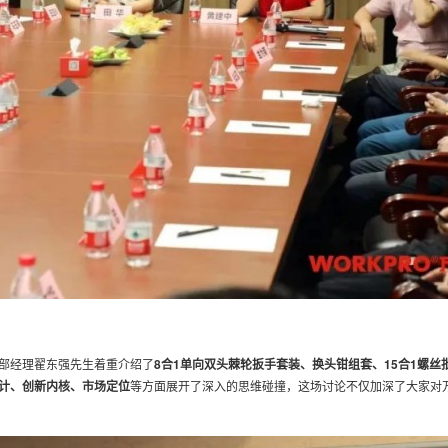
部经理翟东强先生着重介绍了
8合1单向双头棘轮扳手套装、换头钳组套、15合1螺丝
计、创新内核、市场定位
等方面展开了深入的思维碰撞，这场讨论不仅加深了大家对